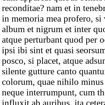
reconditae? nam et in tenebr
in memoria mea profero, si v
album et nigrum et inter quo
atque perturbant quod per 
ipsi ibi sint et quasi seorsu
posco, si placet, atque adsun
silente gutture canto quant
colorum, quae nihilo minus 
neque interrumpunt, cum the
influxit ab auribus. ita cete