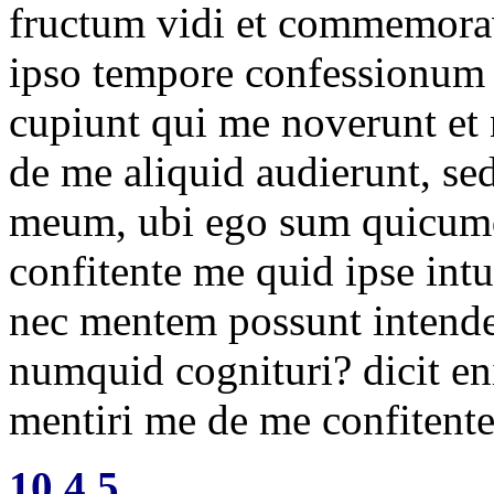
fructum vidi et commemorav
ipso tempore confessionum 
cupiunt qui me noverunt et
de me aliquid audierunt, se
meum, ubi ego sum quicumq
confitente me quid ipse in
nec mentem possunt intender
numquid cognituri? dicit eni
mentiri me de me confitentem
10.4.5