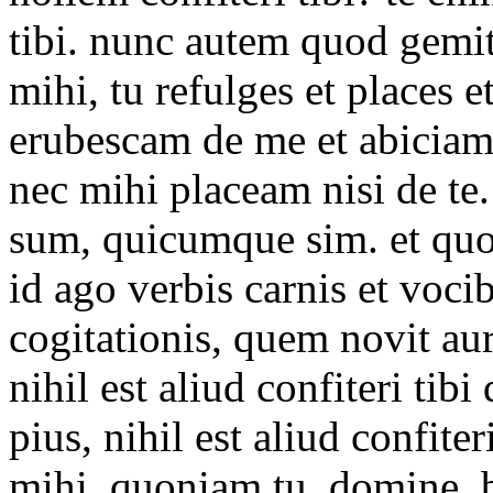
tibi. nunc autem quod gemit
mihi, tu refulges et places e
erubescam de me et abiciam 
nec mihi placeam nisi de te.
sum, quicumque sim. et quo f
id ago verbis carnis et voci
cogitationis, quem novit au
nihil est aliud confiteri ti
pius, nihil est aliud confite
mihi, quoniam tu, domine, 