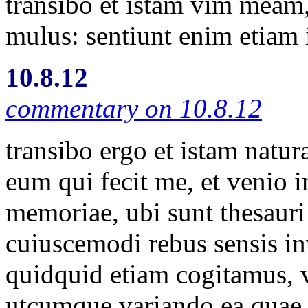
transibo et istam vim meam,
mulus: sentiunt enim etiam 
10.8.12
commentary on 10.8.12
transibo ergo et istam natu
eum qui fecit me, et venio i
memoriae, ubi sunt thesaur
cuiuscemodi rebus sensis in
quidquid etiam cogitamus, 
utcumque variando ea quae se