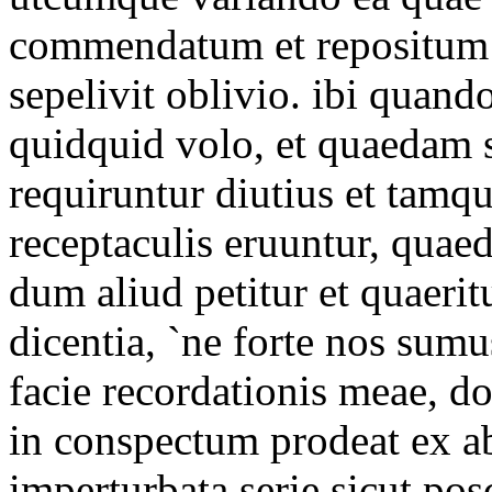
commendatum et repositum 
sepelivit oblivio. ibi quand
quidquid volo, et quaedam 
requiruntur diutius et tam
receptaculis eruuntur, quae
dum aliud petitur et quaerit
dicentia, `ne forte nos sumu
facie recordationis meae, d
in conspectum prodeat ex abd
imperturbata serie sicut pos