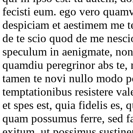
fecisti eum. ego vero quam
despiciam et aestimem me t
de te scio quod de me nesci
speculum in aenigmate, nond
quamdiu peregrinor abs te, 
tamen te novi nullo modo po
temptationibus resistere va
et spes est, quia fidelis es,
quam possumus ferre, sed f
exitum, ut possimus sustine