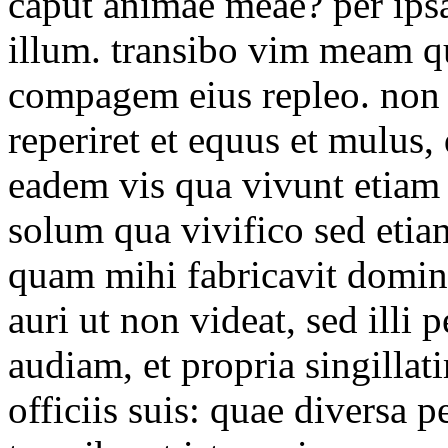
caput animae meae? per i
illum. transibo vim meam qua
compagem eius repleo. non
reperiret et equus et mulus, 
eadem vis qua vivunt etiam 
solum qua vivifico sed eti
quam mihi fabricavit dominu
auri ut non videat, sed ill
audiam, et propria singillat
officiis suis: quae diversa 