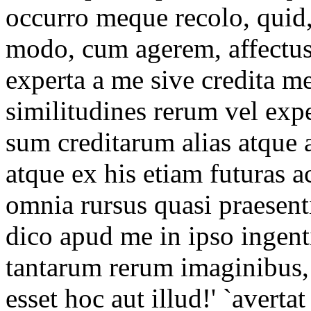
occurro meque recolo, quid
modo, cum agerem, affectus 
experta a me sive credita m
similitudines rerum vel exp
sum creditarum alias atque al
atque ex his etiam futuras ac
omnia rursus quasi praesenti
dico apud me in ipso ingenti
tantarum rerum imaginibus, e
esset hoc aut illud!' `averta