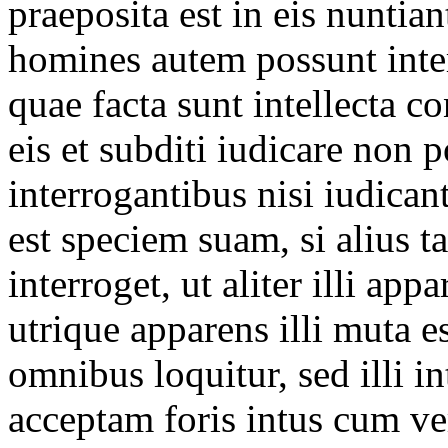
praeposita est in eis nuntian
homines autem possunt interr
quae facta sunt intellecta c
eis et subditi iudicare non 
interrogantibus nisi iudica
est speciem suam, si alius t
interroget, ut aliter illi ap
utrique apparens illi muta e
omnibus loquitur, sed illi i
acceptam foris intus cum ver