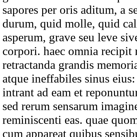
sapores per oris aditum, a s
durum, quid molle, quid ca
asperum, grave seu leve sive
corpori. haec omnia recipit
retractanda grandis memoriae
atque ineffabiles sinus eiu
intrant ad eam et reponuntur
sed rerum sensarum imagines
reminiscenti eas. quae quomo
cum appareat quibus sensibu