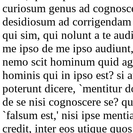
curiosum genus ad cognosc
desidiosum ad corrigendam 
qui sim, qui nolunt a te aud
me ipso de me ipso audiun
nemo scit hominum quid agat
hominis qui in ipso est? si 
poterunt dicere, `mentitur d
de se nisi cognoscere se? qu
`falsum est,' nisi ipse ment
credit, inter eos utique quo